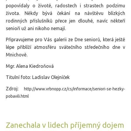
popovídaly o životě, radostech i strastech podzimu
života. Někdy bývá čekání na návštěvu blízkých
rodinných příslušníků přece jen dlouhé, navíc někteří
senioři už ani nikoho nemají.
Připravujeme pro Vás galerii ze Dne seniorů, která ještě
lépe přiblíží atmosféru svátečního středečního dne v
Mnichově.
Mgr. Alena Kiedroňová
Titulní foto: Ladislav Olejníček
Zdroj:
http://www.vrbnopp.cz/cs/informace/seniori-se-hezky-
pobavili.html​
Zanechala v lidech příjemný dojem