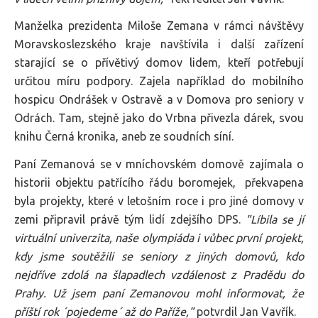
Manželka prezidenta Miloše Zemana v rámci návštěvy
Moravskoslezského kraje navštívila i další zařízení
starající se o přívětivý domov lidem, kteří potřebují
určitou míru podpory. Zajela například do mobilního
hospicu Ondrášek v Ostravě a v Domova pro seniory v
Odrách. Tam, stejně jako do Vrbna přivezla dárek, svou
knihu Černá kronika, aneb ze soudních síní.
Paní Zemanová se v mníchovském domově zajímala o
historii objektu patřícího řádu boromejek, překvapena
byla projekty, které v letošním roce i pro jiné domovy v
zemi připravil právě tým lidí zdejšího DPS.
"Líbila se jí
virtuální univerzita, naše olympiáda i vůbec první projekt,
kdy jsme soutěžili se seniory z jiných domovů, kdo
nejdříve zdolá na šlapadlech vzdálenost z Pradědu do
Prahy. Už jsem paní Zemanovou mohl informovat, že
příští rok ´pojedeme´ až do Paříže,"
potvrdil Jan Vavřík.