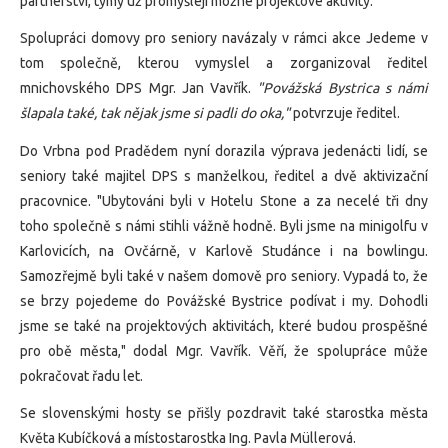
partnerství, týmy už promýšlejí možné projektové aktivity.
Spolupráci domovy pro seniory navázaly v rámci akce Jedeme v
tom společně, kterou vymyslel a zorganizoval ředitel
mnichovského DPS Mgr. Jan Vavřík.
"Povážská Bystrica s námi
šlapala také, tak nějak jsme si padli do oka,"
potvrzuje ředitel.
Do Vrbna pod Pradědem nyní dorazila výprava jedenácti lidí, se
seniory také majitel DPS s manželkou, ředitel a dvě aktivizační
pracovnice. "Ubytováni byli v Hotelu Stone a za necelé tři dny
toho společně s námi stihli vážně hodně. Byli jsme na minigolfu v
Karlovicích, na Ovčárně, v Karlově Studánce i na bowlingu.
Samozřejmě byli také v našem domově pro seniory. Vypadá to, že
se brzy pojedeme do Povážské Bystrice podívat i my. Dohodli
jsme se také na projektových aktivitách, které budou prospěšné
pro obě města," dodal Mgr. Vavřík. Věří, že spolupráce může
pokračovat řadu let.
Se slovenskými hosty se přišly pozdravit také starostka města
Květa Kubíčková a místostarostka Ing. Pavla Müllerová.