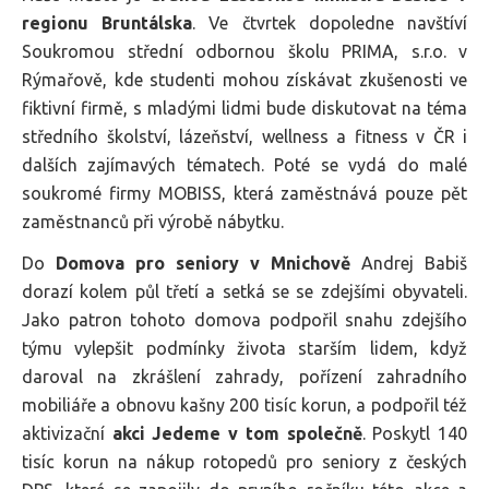
regionu Bruntálska
. Ve čtvrtek dopoledne navštíví
Soukromou střední odbornou školu PRIMA, s.r.o. v
Rýmařově, kde studenti mohou získávat zkušenosti ve
fiktivní firmě, s mladými lidmi bude diskutovat na téma
středního školství, lázeňství, wellness a fitness v ČR i
dalších zajímavých tématech. Poté se vydá do malé
soukromé firmy MOBISS, která zaměstnává pouze pět
zaměstnanců při výrobě nábytku.
Do
Domova pro seniory v Mnichově
Andrej Babiš
dorazí kolem půl třetí a setká se se zdejšími obyvateli.
Jako patron tohoto domova podpořil snahu zdejšího
týmu vylepšit podmínky života starším lidem, když
daroval na zkrášlení zahrady, pořízení zahradního
mobiliáře a obnovu kašny 200 tisíc korun, a podpořil též
aktivizační
akci Jedeme v tom společně
. Poskytl 140
tisíc korun na nákup rotopedů pro seniory z českých