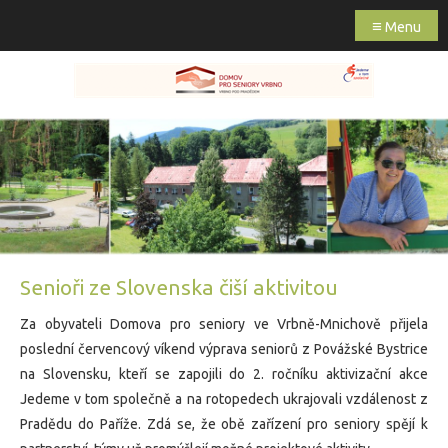
≡
Menu
Senioři ze Slovenska čiší aktivitou
Za obyvateli Domova pro seniory ve Vrbně-Mnichově přijela
poslední červencový víkend výprava seniorů z Povážské Bystrice
na Slovensku, kteří se zapojili do 2. ročníku aktivizační akce
Jedeme v tom společně a na rotopedech ukrajovali vzdálenost z
Pradědu do Paříže. Zdá se, že obě zařízení pro seniory spějí k