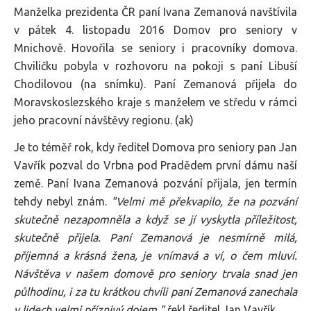
Manželka prezidenta ČR paní Ivana Zemanová navštívila
v pátek 4. listopadu 2016 Domov pro seniory v
Mnichově. Hovořila se seniory i pracovníky domova.
Chviličku pobyla v rozhovoru na pokoji s paní Libuší
Chodilovou (na snímku). Paní Zemanová přijela do
Moravskoslezského kraje s manželem ve středu v rámci
jeho pracovní návštěvy regionu. (ak)
Je to téměř rok, kdy ředitel Domova pro seniory pan Jan
Vavřík pozval do Vrbna pod Pradědem první dámu naší
země. Paní Ivana Zemanová pozvání přijala, jen termín
tehdy nebyl znám.
"Velmi mě překvapilo, že na pozvání
skutečně nezapomněla a když se jí vyskytla příležitost,
skutečně přijela. Paní Zemanová je nesmírně milá,
příjemná a krásná žena, je vnímavá a ví, o čem mluví.
Návštěva v našem domově pro seniory trvala snad jen
půlhodinu, i za tu krátkou chvíli paní Zemanová zanechala
v lidech velmi příznivý dojem,"
řekl ředitel Jan Vavřík.