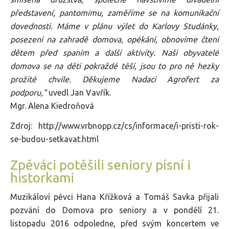
představení, pantomimu, zaměříme se na komunikační
dovednosti. Máme v plánu výlet do Karlovy Studánky,
posezení na zahradě domova, opékání, obnovíme čtení
dětem před spaním a další aktivity. Naši obyvatelé
domova se na děti pokraždé těší, jsou to pro ně hezky
prožité chvíle. Děkujeme Nadaci Agrofert za
podporu,"
uvedl Jan Vavřík.
Mgr. Alena Kiedroňová
Zdroj: http://www.vrbnopp.cz/cs/informace/i-pristi-rok-
se-budou-setkavat.html
Zpěváci potěšili seniory písní i
historkami
Muzikáloví pěvci Hana Křížková a Tomáš Savka přijali
pozvání do Domova pro seniory a v pondělí 21.
listopadu 2016 odpoledne, před svým koncertem ve