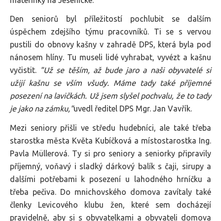
Den seniorů byl příležitostí pochlubit se dalším
úspěchem zdejšího týmu pracovníků. Ti se s vervou
pustili do obnovy kašny v zahradě DPS, která byla pod
nánosem hlíny. Tu museli lidé vyhrabat, vyvézt a kašnu
vyčistit.
"Už se těším, až bude jaro a naši obyvatelé si
užijí kašnu se vším všudy. Máme tady také příjemné
posezení na lavičkách. Už jsem slyšel pochvalu, že to tady
je jako na zámku,"
uvedl ředitel DPS Mgr. Jan Vavřík.
Mezi seniory přišli ve středu hudebníci, ale také třeba
starostka města Květa Kubíčková a místostarostka Ing.
Pavla Müllerová. Ty si pro seniory a seniorky připravily
příjemný, voňavý i sladký dárkový balík s čaji, sirupy a
dalšími potřebami k posezení u lahodného hrníčku a
třeba pečiva. Do mnichovského domova zavítaly také
členky Levicového klubu žen, které sem docházejí
pravidelně, aby si s obyvatelkami a obyvateli domova