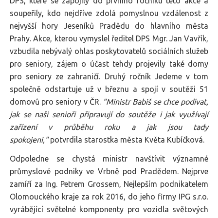
DPS, které se zapojily do prvního ročníku této akce a
soupeřily, kdo nejdříve zdolá pomyslnou vzdálenost z
nejvyšší hory Jeseníků Pradědu do hlavního města
Prahy. Akce, kterou vymyslel ředitel DPS Mgr. Jan Vavřík,
vzbudila nebývalý ohlas poskytovatelů sociálních služeb
pro seniory, zájem o účast tehdy projevily také domy
pro seniory ze zahraničí. Druhý ročník Jedeme v tom
společně odstartuje už v březnu a spojí v soutěži 51
domovů pro seniory v ČR.
"Ministr Babiš se chce podívat,
jak se naši senioři připravují do soutěže i jak využívají
zařízení v průběhu roku a jak jsou tady
spokojeni,"
potvrdila starostka města Květa Kubíčková.
Odpoledne se chystá ministr navštívit významné
průmyslové podniky ve Vrbně pod Pradědem. Nejprve
zamíří za Ing. Petrem Grossem, Nejlepším podnikatelem
Olomouckého kraje za rok 2016, do jeho firmy IPG s.r.o.
vyrábějící světelné komponenty pro vozidla světových