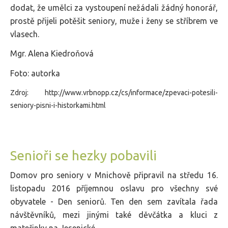
dodat, že umělci za vystoupení nežádali žádný honorář,
prostě přijeli potěšit seniory, muže i ženy se stříbrem ve
vlasech.
Mgr. Alena Kiedroňová
Foto: autorka
Zdroj: http://www.vrbnopp.cz/cs/informace/zpevaci-potesili-
seniory-pisni-i-historkami.html
Senioři se hezky pobavili
Domov pro seniory v Mnichově připravil na středu 16.
listopadu 2016 příjemnou oslavu pro všechny své
obyvatele - Den seniorů. Ten den sem zavítala řada
návštěvníků, mezi jinými také děvčátka a kluci z
mateřinky na Jesenické.