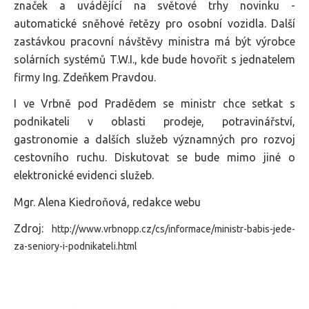
značek a uvádějící na světové trhy novinku -
automatické sněhové řetězy pro osobní vozidla. Další
zastávkou pracovní návštěvy ministra má být výrobce
solárních systémů T.W.I., kde bude hovořit s jednatelem
firmy Ing. Zdeňkem Pravdou.
I ve Vrbně pod Pradědem se ministr chce setkat s
podnikateli v oblasti prodeje, potravinářství,
gastronomie a dalších služeb významných pro rozvoj
cestovního ruchu. Diskutovat se bude mimo jiné o
elektronické evidenci služeb.
Mgr. Alena Kiedroňová, redakce webu
Zdroj:
http://www.vrbnopp.cz/cs/informace/ministr-babis-jede-
za-seniory-i-podnikateli.html​