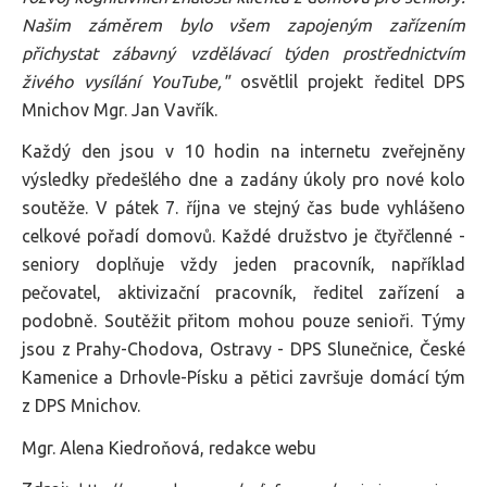
Našim záměrem bylo všem zapojeným zařízením
přichystat zábavný vzdělávací týden prostřednictvím
živého vysílání YouTube,"
osvětlil projekt ředitel DPS
Mnichov Mgr. Jan Vavřík.
Každý den jsou v 10 hodin na internetu zveřejněny
výsledky předešlého dne a zadány úkoly pro nové kolo
soutěže. V pátek 7. října ve stejný čas bude vyhlášeno
celkové pořadí domovů. Každé družstvo je čtyřčlenné -
seniory doplňuje vždy jeden pracovník, například
pečovatel, aktivizační pracovník, ředitel zařízení a
podobně. Soutěžit přitom mohou pouze senioři. Týmy
jsou z Prahy-Chodova, Ostravy - DPS Slunečnice, České
Kamenice a Drhovle-Písku a pětici završuje domácí tým
z DPS Mnichov.
Mgr. Alena Kiedroňová, redakce webu