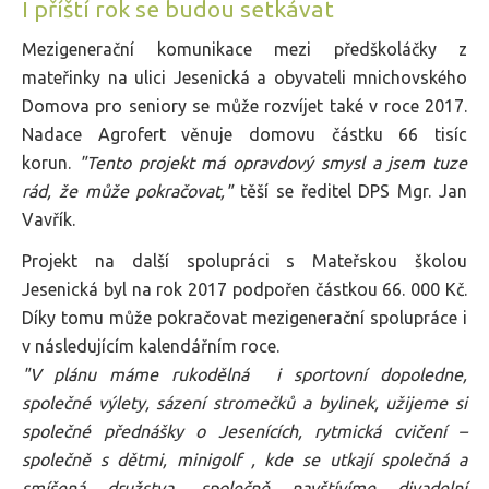
I příští rok se budou setkávat
Mezigenerační komunikace mezi předškoláčky z
mateřinky na ulici Jesenická a obyvateli mnichovského
Domova pro seniory se může rozvíjet také v roce 2017.
Nadace Agrofert věnuje domovu částku 66 tisíc
korun.
"Tento projekt má opravdový smysl a jsem tuze
rád, že může pokračovat,"
těší se ředitel DPS Mgr. Jan
Vavřík.
Projekt na další spolupráci s Mateřskou školou
Jesenická byl na rok 2017 podpořen částkou 66. 000 Kč.
Díky tomu může pokračovat mezigenerační spolupráce i
v následujícím kalendářním roce.
"V plánu máme rukodělná i sportovní dopoledne,
společné výlety, sázení stromečků a bylinek, užijeme si
společné přednášky o Jesenících, rytmická cvičení –
společně s dětmi, minigolf , kde se utkají společná a
smíšená družstva, společně navštívíme divadelní