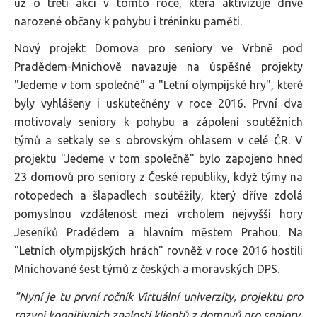
už o třetí akci v tomto roce, která aktivizuje dříve
narozené občany k pohybu i tréninku paměti.
Nový projekt Domova pro seniory ve Vrbně pod
Pradědem-Mnichově navazuje na úspěšné projekty
"Jedeme v tom společně" a "Letní olympijské hry", které
byly vyhlášeny i uskutečněny v roce 2016. První dva
motivovaly seniory k pohybu a zápolení soutěžních
týmů a setkaly se s obrovským ohlasem v celé ČR. V
projektu "Jedeme v tom společně" bylo zapojeno hned
23 domovů pro seniory z České republiky, když týmy na
rotopedech a šlapadlech soutěžily, který dříve zdolá
pomyslnou vzdálenost mezi vrcholem nejvyšší hory
Jeseníků Pradědem a hlavním městem Prahou. Na
"Letních olympijských hrách" rovněž v roce 2016 hostili
Mnichované šest týmů z českých a moravských DPS.
"Nyní je tu první ročník Virtuální univerzity, projektu pro
rozvoj kognitivních znalostí klientů z domovů pro seniory.