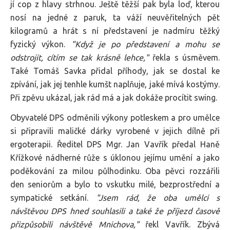
jí cop z hlavy strhnou. Ještě těžší pak byla loď, kterou
nosí na jedné z paruk, ta váží neuvěřitelných pět
kilogramů a hrát s ní představení je nadmíru těžký
fyzický výkon.
"Když je po představení a mohu se
odstrojit, cítím se tak krásně lehce,"
řekla s úsměvem.
Také Tomáš Savka přidal příhody, jak se dostal ke
zpívání, jak jej tenhle kumšt naplňuje, jaké mívá kostýmy.
Při zpěvu ukázal, jak rád má a jak dokáže procítit swing.
Obyvatelé DPS odměnili výkony potleskem a pro umělce
si připravili maličké dárky vyrobené v jejich dílně při
ergoterapii. Ředitel DPS Mgr. Jan Vavřík předal Haně
Křížkové nádherné růže s úklonou jejímu umění a jako
poděkování za milou půlhodinku. Oba pěvci rozzářili
den seniorům a bylo to vskutku milé, bezprostřední a
sympatické setkání.
"Jsem rád, že oba umělci s
návštěvou DPS hned souhlasili a také že příjezd časově
přizpůsobili návštěvě Mnichova,"
řekl Vavřík. Zbývá