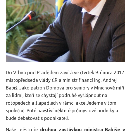
Do Vrbna pod Pradědem zavítá ve čtvrtek 9. února 2017
místopředseda vlády ČR a ministr financí Ing. Andrej
Babiš. Jako patron Domova pro seniory v Mnichově míří
za lidmi, kteří se chystají podruhé vyšlápnout na
rotopedech a šlapadlech v rámci akce Jedeme v tom
společně. Poté navštíví některé průmyslové podniky a
bude debatovat s podnikateli.
Naše město je
druhou zastávkou ministra Babiše v