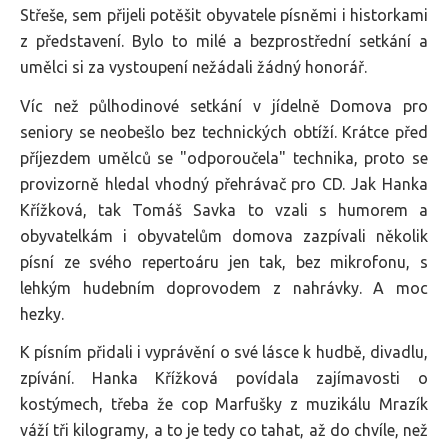
Střeše, sem přijeli potěšit obyvatele písněmi i historkami
z představení. Bylo to milé a bezprostřední setkání a
umělci si za vystoupení nežádali žádný honorář.
Víc než půlhodinové setkání v jídelně Domova pro
seniory se neobešlo bez technických obtíží. Krátce před
příjezdem umělců se "odporoučela" technika, proto se
provizorně hledal vhodný přehrávač pro CD. Jak Hanka
Křížková, tak Tomáš Savka to vzali s humorem a
obyvatelkám i obyvatelům domova zazpívali několik
písní ze svého repertoáru jen tak, bez mikrofonu, s
lehkým hudebním doprovodem z nahrávky. A moc
hezky.
K písním přidali i vyprávění o své lásce k hudbě, divadlu,
zpívání. Hanka Křížková povídala zajímavosti o
kostýmech, třeba že cop Marfušky z muzikálu Mrazík
váží tři kilogramy, a to je tedy co tahat, až do chvíle, než