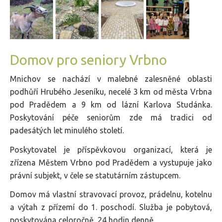
Domov pro seniory Vrbno
Mnichov se nachází v malebné zalesněné oblasti
podhůří Hrubého Jeseníku, necelé 3 km od města Vrbna
pod Pradědem a 9 km od lázní Karlova Studánka.
Poskytování péče seniorům zde má tradici od
padesátých let minulého století.
Poskytovatel je příspěvkovou organizací, která je
zřízena Městem Vrbno pod Pradědem a vystupuje jako
právní subjekt, v čele se statutárním zástupcem.
Domov má vlastní stravovací provoz, prádelnu, kotelnu
a výtah z přízemí do 1. poschodí. Služba je pobytová,
poskytována celoročně, 24 hodin denně.