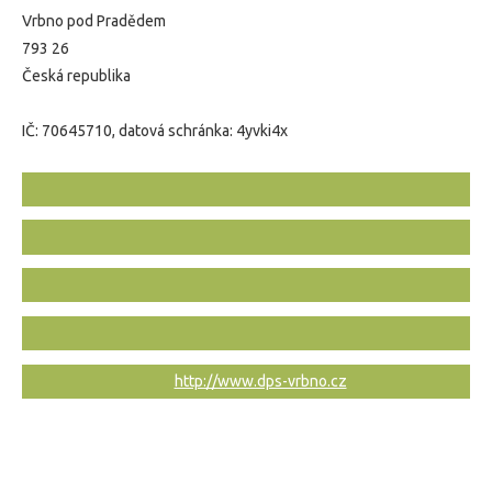
Vrbno pod Pradědem
793 26
Česká republika
IČ:
70645710, datová schránka: 4yvki4x
http://www.dps-vrbno.cz