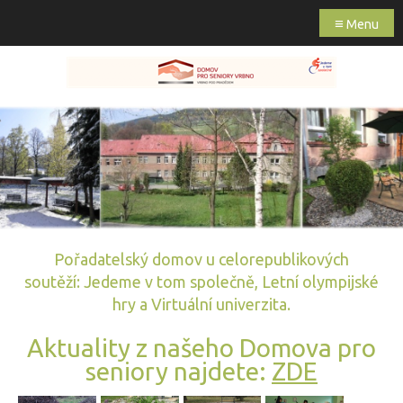
≡
Menu
Pořadatelský domov u celorepublikových
soutěží: Jedeme v tom společně, Letní olympijské
hry a Virtuální univerzita.
Aktuality z našeho Domova pro
seniory najdete:
ZDE