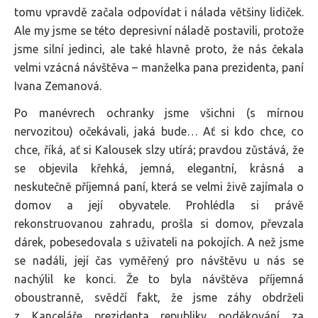
tomu vpravdě začala odpovídat i nálada většiny lidiček.
Ale my jsme se této depresivní náladě postavili, protože
jsme silní jedinci, ale také hlavně proto, že nás čekala
velmi vzácná návštěva – manželka pana prezidenta, paní
Ivana Zemanová.
Po manévrech ochranky jsme všichni (s mírnou
nervozitou) očekávali, jaká bude… Ať si kdo chce, co
chce, říká, ať si Kalousek slzy utírá; pravdou zůstává, že
se objevila křehká, jemná, elegantní, krásná a
neskutečně příjemná paní, která se velmi živě zajímala o
domov a její obyvatele. Prohlédla si právě
rekonstruovanou zahradu, prošla si domov, převzala
dárek, pobesedovala s uživateli na pokojích. A než jsme
se nadáli, její čas vyměřený pro návštěvu u nás se
nachýlil ke konci. Že to byla návštěva příjemná
oboustranně, svědčí fakt, že jsme záhy obdrželi
z Kanceláře prezidenta republiky poděkování za