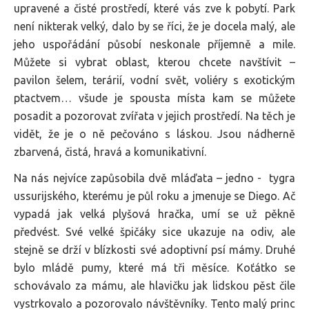
upravené a čisté prostředí, které vás zve k pobytí. Park
není nikterak velký, dalo by se říci, že je docela malý, ale
jeho uspořádání působí neskonale příjemně a mile.
Můžete si vybrat oblast, kterou chcete navštívit –
pavilon šelem, terárií, vodní svět, voliéry s exotickým
ptactvem… všude je spousta místa kam se můžete
posadit a pozorovat zvířata v jejich prostředí. Na těch je
vidět, že je o ně pečováno s láskou. Jsou nádherně
zbarvená, čistá, hravá a komunikativní.
Na nás nejvíce zapůsobila dvě mláďata – jedno - tygra
ussurijského, kterému je půl roku a jmenuje se Diego. Ač
vypadá jak velká plyšová hračka, umí se už pěkně
předvést. Své velké špičáky sice ukazuje na odiv, ale
stejně se drží v blízkosti své adoptivní psí mámy. Druhé
bylo mládě pumy, které má tři měsíce. Koťátko se
schovávalo za mámu, ale hlavičku jak lidskou pěst čile
vystrkovalo a pozorovalo návštěvníky. Tento malý princ