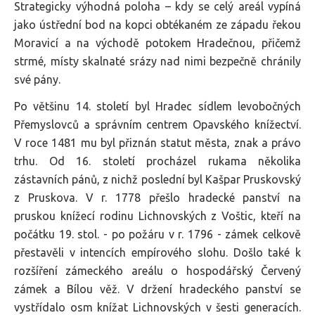
Strategicky výhodná poloha – kdy se celý areál vypíná
jako ústřední bod na kopci obtékaném ze západu řekou
Moravicí a na východě potokem Hradečnou, přičemž
strmé, místy skalnaté srázy nad nimi bezpečně chránily
své pány.
Po většinu 14. století byl Hradec sídlem levobočných
Přemyslovců a správním centrem Opavského knížectví.
V roce 1481 mu byl přiznán statut města, znak a právo
trhu. Od 16. století procházel rukama několika
zástavních pánů, z nichž poslední byl Kašpar Pruskovský
z Pruskova. V r. 1778 přešlo hradecké panství na
pruskou knížecí rodinu Lichnovských z Voštic, kteří na
počátku 19. stol. - po požáru v r. 1796 - zámek celkově
přestavěli v intencích empírového slohu. Došlo také k
rozšíření zámeckého areálu o hospodářský Červený
zámek a Bílou věž. V držení hradeckého panství se
vystřídalo osm knížat Lichnovských v šesti generacích.