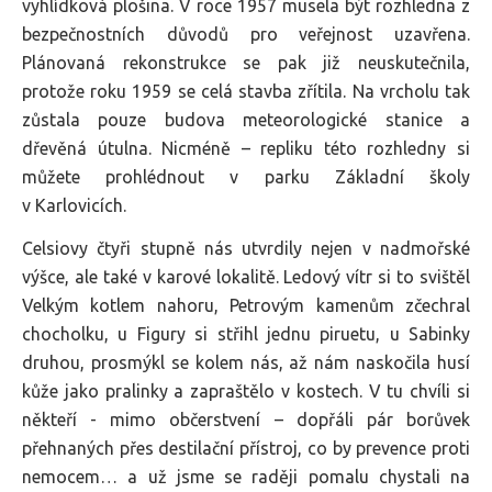
vyhlídková plošina. V roce 1957 musela být rozhledna z
bezpečnostních důvodů pro veřejnost uzavřena.
Plánovaná rekonstrukce se pak již neuskutečnila,
protože roku 1959 se celá stavba zřítila. Na vrcholu tak
zůstala pouze budova meteorologické stanice a
dřevěná útulna. Nicméně – repliku této rozhledny si
můžete prohlédnout v parku Základní školy
v Karlovicích.
Celsiovy čtyři stupně nás utvrdily nejen v nadmořské
výšce, ale také v karové lokalitě. Ledový vítr si to svištěl
Velkým kotlem nahoru, Petrovým kamenům zčechral
chocholku, u Figury si střihl jednu piruetu, u Sabinky
druhou, prosmýkl se kolem nás, až nám naskočila husí
kůže jako pralinky a zapraštělo v kostech. V tu chvíli si
někteří - mimo občerstvení – dopřáli pár borůvek
přehnaných přes destilační přístroj, co by prevence proti
nemocem… a už jsme se raději pomalu chystali na