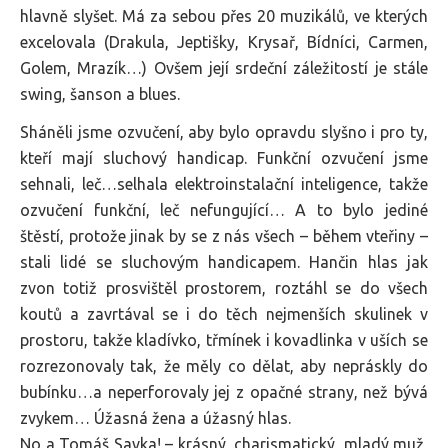
hlavně slyšet. Má za sebou přes 20 muzikálů, ve kterých
excelovala (Drakula, Jeptišky, Krysař, Bídníci, Carmen,
Golem, Mrazík…) Ovšem její srdeční záležitostí je stále
swing, šanson a blues.
Sháněli jsme ozvučení, aby bylo opravdu slyšno i pro ty,
kteří mají sluchový handicap. Funkční ozvučení jsme
sehnali, leč…selhala elektroinstalační inteligence, takže
ozvučení funkční, leč nefungující… A to bylo jediné
štěstí, protože jinak by se z nás všech – během vteřiny –
stali lidé se sluchovým handicapem. Hančin hlas jak
zvon totiž prosvištěl prostorem, roztáhl se do všech
koutů a zavrtával se i do těch nejmenších skulinek v
prostoru, takže kladívko, třmínek i kovadlinka v uších se
rozrezonovaly tak, že měly co dělat, aby nepráskly do
bubínku…a neperforovaly jej z opačné strany, než bývá
zvykem… Úžasná žena a úžasný hlas.
No a Tomáš Savka! – krásný, charismatický, mladý muž,