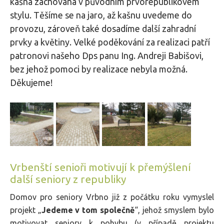
kašna zachována v původním prvorepublikovém
stylu. Těšíme se na jaro, až kašnu uvedeme do
provozu, zároveň také dosadíme další zahradní
prvky a květiny. Velké poděkování za realizaci patří
patronovi našeho Dps panu Ing. Andreji Babišovi,
bez jehož pomoci by realizace nebyla možná.
Děkujeme!
Vrbenští senioři motivují k přemýšlení
další seniory z republiky
Domov pro seniory Vrbno již z počátku roku vymyslel
projekt „
Jedeme v tom společně
“, jehož smyslem bylo
motivovat seniory k pohybu (v případě projektu