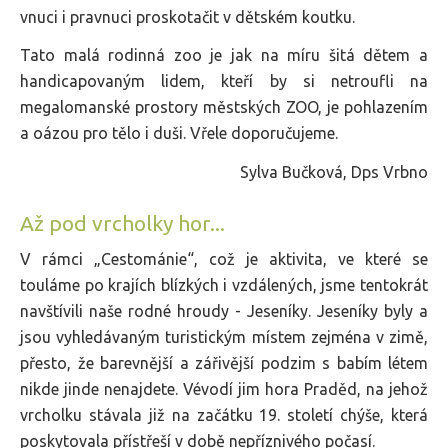
vnuci i pravnuci proskotačit v dětském koutku.
Tato malá rodinná zoo je jak na míru šitá dětem a
handicapovaným lidem, kteří by si netroufli na
megalomanské prostory městských ZOO, je pohlazením
a oázou pro tělo i duši. Vřele doporučujeme.
Sylva Bučková, Dps Vrbno
Až pod vrcholky hor...
V rámci „Cestománie“, což je aktivita, ve které se
touláme po krajích blízkých i vzdálených, jsme tentokrát
navštívili naše rodné hroudy­ - Jeseníky. Jeseníky byly a
jsou vyhledávaným turistickým místem zejména v zimě,
přesto, že barevnější a zářivější podzim s babím létem
nikde jinde nenajdete. Vévodí jim hora Praděd, na jehož
vrcholku stávala již na začátku 19. století chýše, která
poskytovala přístřeší v době nepříznivého počasí.