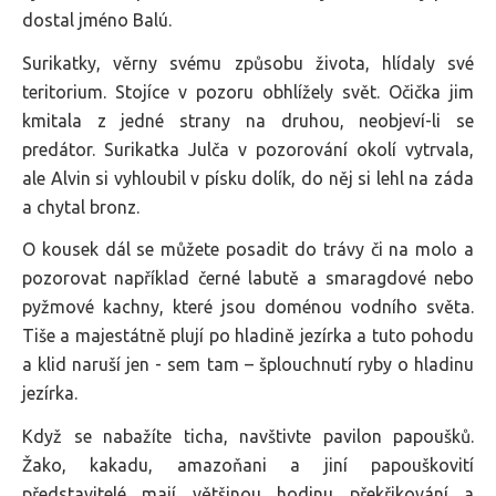
dostal jméno Balú.
Surikatky, věrny svému způsobu života, hlídaly své
teritorium. Stojíce v pozoru obhlížely svět. Očička jim
kmitala z jedné strany na druhou, neobjeví-li se
predátor. Surikatka Julča v pozorování okolí vytrvala,
ale Alvin si vyhloubil v písku dolík, do něj si lehl na záda
a chytal bronz.
O kousek dál se můžete posadit do trávy či na molo a
pozorovat například černé labutě a smaragdové nebo
pyžmové kachny, které jsou doménou vodního světa.
Tiše a majestátně plují po hladině jezírka a tuto pohodu
a klid naruší jen - sem tam – šplouchnutí ryby o hladinu
jezírka.
Když se nabažíte ticha, navštivte pavilon papoušků.
Žako, kakadu, amazoňani a jiní papouškovití
představitelé mají většinou hodinu překřikování a