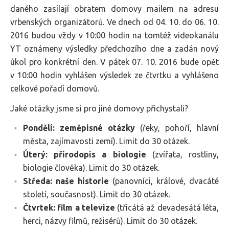
daného zasílají obratem domovy mailem na adresu
vrbenských organizátorů. Ve dnech od 04. 10. do 06. 10.
2016 budou vždy v 10:00 hodin na tomtéž videokanálu
YT oznámeny výsledky předchozího dne a zadán nový
úkol pro konkrétní den. V pátek 07. 10. 2016 bude opět
v 10:00 hodin vyhlášen výsledek ze čtvrtku a vyhlášeno
celkové pořadí domovů.
Jaké otázky jsme si pro jiné domovy přichystali?
Pondělí: zeměpisné otázky
(řeky, pohoří, hlavní
města, zajímavosti zemí). Limit do 30 otázek.
Úterý: přírodopis a biologie
(zvířata, rostliny,
biologie člověka). Limit do 30 otázek.
Středa: naše historie
(panovníci, králové, dvacáté
století, současnost). Limit do 30 otázek.
Čtvrtek: film a televize
(třicátá až devadesátá léta,
herci, názvy filmů, režisérů). Limit do 30 otázek.