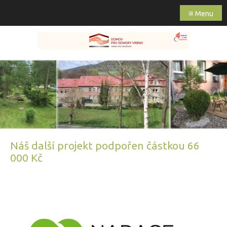
≡
Menu
Náš další projekt podpořen částkou 66
000 Kč