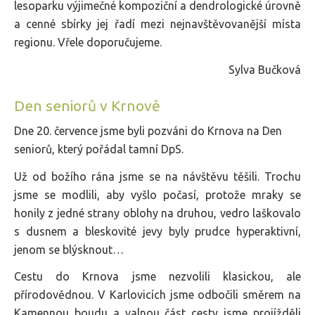
lesoparku výjimečné kompoziční a dendrologické úrovně
a cenné sbírky jej řadí mezi nejnavštěvovanější místa
regionu. Vřele doporučujeme.
Sylva Bučková
Den seniorů v Krnově
Dne 20. července jsme byli pozváni do Krnova na Den
seniorů, který pořádal tamní DpS.
Už od božího rána jsme se na návštěvu těšili. Trochu
jsme se modlili, aby vyšlo počasí, protože mraky se
honily z jedné strany oblohy na druhou, vedro laškovalo
s dusnem a bleskovité jevy byly prudce hyperaktivní,
jenom se blýsknout…
Cestu do Krnova jsme nezvolili klasickou, ale
přírodovědnou. V Karlovicích jsme odbočili směrem na
Kamennou boudu a valnou část cesty jsme projížděli