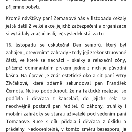
příjemné pobytí.
Kromě návštěvy paní Zemanové nás v listopadu čekaly
ještě další 2 velké akce, jejichž zabezpečení a organizace
si vyžádaly značné úsilí, leč výsledek stál za to.
16. listopadu se uskutečnil Den seniorů, který byl
zahájen „otevřením“ zahrady - tedy její zrekonstruované
části, ve které se nachází – skalky a relaxační zóny,
přičemž dominantním prvkem jedné z nich je původní
kašna. Na úpravě je znát estetické oko a cit paní Petry
Zivčákové, které zdárně sekundoval pan František
Černota. Nutno podotknout, že na faktické realizaci se
podílela i děvčata z kanceláří, do jejichž čela se
neochvějně postavil pan ředitel. O záhony, truhlíky i
mobilní zahrádky se starali uživatelé pod vedením paní
Tomanové. Ruce k dílu přidala i děvčata z úklidu a
prádelny. Nedocenitelná, v tomto směru bezesporu, je