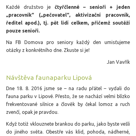
Každé družstvo je
čtyřčlenné – senioři + jeden
„pracovník“ („pečovatel“, aktivizační pracovník,
ředitel apod.), tj. pět lidí celkem, přičemž soutěží
pouze senioři.
Na FB Domova pro seniory každý den umisťujeme
otázky z konkrétního dne. Zkuste si je!
Jan Vavřík
Návštěva faunaparku Lipová
Dne 18. 8. 2016 jsme se – na radu přátel – vydali do
fauna parku v Lipové. Přesto, že se nachází velmi blízko
frekventované silnice a člověk by čekal lomoz a ruch
zvenčí, opak je pravdou.
Když totiž vklouznete brankou do parku, jako byste vešli
do jiného světa. Obestře vás klid, pohoda, nádherné,