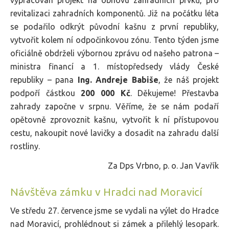
revitalizaci zahradních komponentů. Již na počátku léta
se podařilo odkrýt původní kašnu z první republiky,
vytvořit kolem ní odpočinkovou zónu. Tento týden jsme
oficiálně obdrželi výbornou zprávu od našeho patrona –
ministra financí a 1. místopředsedy vlády České
republiky – pana
Ing. Andreje Babiše
, že náš projekt
podpoří částkou
200 000 Kč
. Děkujeme! Přestavba
zahrady započne v srpnu. Věříme, že se nám podaří
opětovně zprovoznit kašnu, vytvořit k ní přístupovou
cestu, nakoupit nové lavičky a dosadit na zahradu další
rostliny.
Za Dps Vrbno, p. o. Jan Vavřík
Návštěva zámku v Hradci nad Moravicí
Ve středu 27. července jsme se vydali na výlet do Hradce
nad Moravicí, prohlédnout si zámek a přilehlý lesopark.