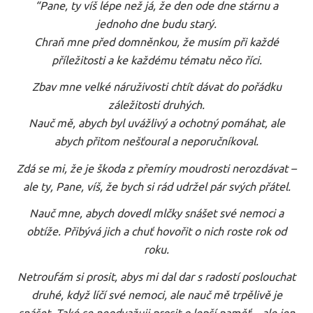
“
Pane, ty víš lépe než já, že den ode dne stárnu a
jednoho dne budu starý.
Chraň mne před domněnkou, že musím při každé
příležitosti a ke každému tématu něco říci.
Zbav mne velké náruživosti chtít dávat do pořádku
záležitosti druhých.
Nauč mě, abych byl uvážlivý a ochotný pomáhat, ale
abych přitom nešťoural a neporučníkoval.
Zdá se mi, že je škoda z přemíry moudrosti nerozdávat –
ale ty, Pane, víš, že bych si rád udržel pár svých přátel.
Nauč mne, abych dovedl mlčky snášet své nemoci a
obtíže. Přibývá jich a chuť hovořit o nich roste rok od
roku.
Netroufám si prosit, abys mi dal dar s radostí poslouchat
druhé, když líčí své nemoci, ale nauč mě trpělivě je
snášet. Také se neodvažuji prosit o lepší paměť – ale jen