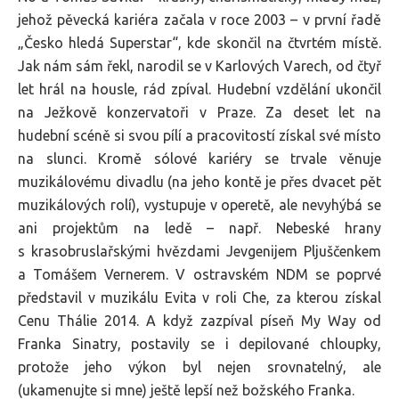
jehož pěvecká kariéra začala v roce 2003 – v první řadě
„Česko hledá Superstar“, kde skončil na čtvrtém místě.
Jak nám sám řekl, narodil se v Karlových Varech, od čtyř
let hrál na housle, rád zpíval. Hudební vzdělání ukončil
na Ježkově konzervatoři v Praze. Za deset let na
hudební scéně si svou pílí a pracovitostí získal své místo
na slunci. Kromě sólové kariéry se trvale věnuje
muzikálovému divadlu (na jeho kontě je přes dvacet pět
muzikálových rolí), vystupuje v operetě, ale nevyhýbá se
ani projektům na ledě – např. Nebeské hrany
s krasobruslařskými hvězdami Jevgenijem Pljuščenkem
a Tomášem Vernerem. V ostravském NDM se poprvé
představil v muzikálu Evita v roli Che, za kterou získal
Cenu Thálie 2014. A když zazpíval píseň My Way od
Franka Sinatry, postavily se i depilované chloupky,
protože jeho výkon byl nejen srovnatelný, ale
(ukamenujte si mne) ještě lepší než božského Franka.