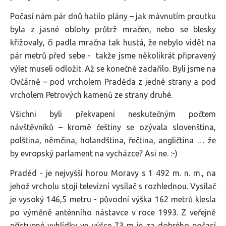
Počasí nám pár dnů hatilo plány – jak mávnutím proutku
byla z jasné oblohy průtrž mračen, nebo se blesky
křižovaly, či padla mračna tak hustá, že nebylo vidět na
pár metrů před sebe - takže jsme několikrát připravený
výlet museli odložit. Až se konečně zadařilo. Byli jsme na
Ovčárně – pod vrcholem Praděda z jedné strany a pod
vrcholem Petrových kamenů ze strany druhé.
Všichni byli překvapeni neskutečným počtem
návštěvníků – kromě češtiny se ozývala slovenština,
polština, němčina, holandština, řečtina, angličtina … že
by evropský parlament na vycházce? Asi ne. :-)
Praděd - je nejvyšší horou Moravy s 1 492 m. n. m., na
jehož vrcholu stojí televizní vysílač s rozhlednou. Vysílač
je vysoký 146,5 metru - původní výška 162 metrů klesla
po výměně anténního nástavce v roce 1993. Z veřejně
přístupné vyhlídky ve výšce 73 m je za dobrého počasí