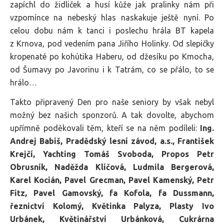
zapíchl do židliček a husí kůže jak pralinky nám při
vzpomínce na nebeský hlas naskakuje ještě nyní. Po
celou dobu nám k tanci i poslechu hrála BT kapela
z Krnova, pod vedením pana Jiřího Holinky. Od slepičky
kropenaté po kohútika Haberu, od džesíku po Kmocha,
od Šumavy po Javorinu i k Tatrám, co se přálo, to se
hrálo…
Takto připravený Den pro naše seniory by však nebyl
možný bez našich sponzorů. A tak dovolte, abychom
upřímně poděkovali těm, kteří se na něm podíleli:
Ing.
Andrej Babiš, Pradědský lesní závod, a.s., František
Krejčí, Yachting Tomáš Svoboda, Propos Petr
Obrusník, Naděžda Klíčová, Ludmila Bergerová,
Karel Kocián, Pavel Grecman, Pavel Kamenský, Petr
Fitz, Pavel Gamovský, fa Kofola, fa Dussmann,
řeznictví Kolomý, Květinka Palyza, Plasty Ivo
Urbánek, Květinářství Urbánková, Cukrárna