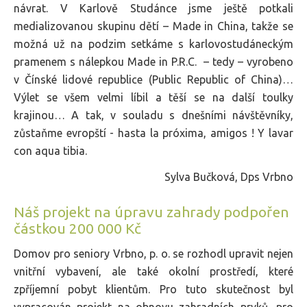
návrat. V Karlově Studánce jsme ještě potkali
medializovanou skupinu dětí – Made in China, takže se
možná už na podzim setkáme s karlovostudáneckým
pramenem s nálepkou Made in P.R.C. – tedy – vyrobeno
v Čínské lidové republice (Public Republic of China)…
Výlet se všem velmi líbil a těší se na další toulky
krajinou… A tak, v souladu s dnešními návštěvníky,
zůstaňme evropští - hasta la próxima, amigos ! Y lavar
con aqua tibia.
Sylva Bučková, Dps Vrbno
Náš projekt na úpravu zahrady podpořen
částkou 200 000 Kč
Domov pro seniory Vrbno, p. o. se rozhodl upravit nejen
vnitřní vybavení, ale také okolní prostředí, které
zpříjemní pobyt klientům. Pro tuto skutečnost byl
vypracován projekt na obnovu zahradních prvků, pro