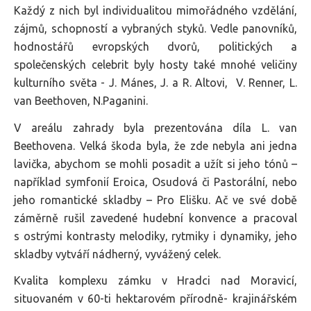
Každý z nich byl individualitou mimořádného vzdělání,
zájmů, schopností a vybraných styků. Vedle panovníků,
hodnostářů evropských dvorů, politických a
společenských celebrit byly hosty také mnohé veličiny
kulturního světa - J. Mánes, J. a R. Altovi, V. Renner, L.
van Beethoven, N.Paganini.
V areálu zahrady byla prezentována díla L. van
Beethovena. Velká škoda byla, že zde nebyla ani jedna
lavička, abychom se mohli posadit a užít si jeho tónů –
například symfonií Eroica, Osudová či Pastorální, nebo
jeho romantické skladby – Pro Elišku. Ač ve své době
záměrně rušil zavedené hudební konvence a pracoval
s ostrými kontrasty melodiky, rytmiky i dynamiky, jeho
skladby vytváří nádherný, vyvážený celek.
Kvalita komplexu zámku v Hradci nad Moravicí,
situovaném v 60-ti hektarovém přírodně- krajinářském