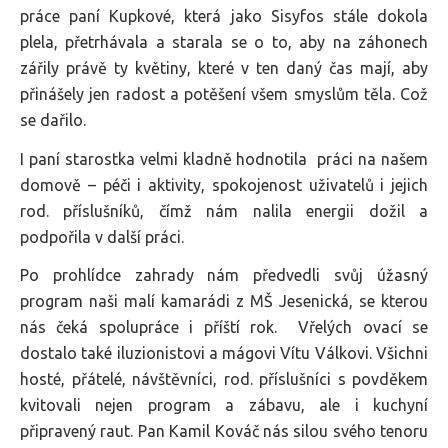
práce paní Kupkové, která jako Sisyfos stále dokola
plela, přetrhávala a starala se o to, aby na záhonech
zářily právě ty květiny, které v ten daný čas mají, aby
přinášely jen radost a potěšení všem smyslům těla. Což
se dařilo.
I paní starostka velmi kladně hodnotila práci na našem
domově – péči i aktivity, spokojenost uživatelů i jejich
rod. příslušníků, čímž nám nalila energii dožil a
podpořila v další práci.
Po prohlídce zahrady nám předvedli svůj úžasný
program naši malí kamarádi z MŠ Jesenická, se kterou
nás čeká spolupráce i příští rok. Vřelých ovací se
dostalo také iluzionistovi a mágovi Vítu Válkovi. Všichni
hosté, přátelé, návštěvníci, rod. příslušníci s povděkem
kvitovali nejen program a zábavu, ale i kuchyní
připravený raut. Pan Kamil Kováč nás silou svého tenoru