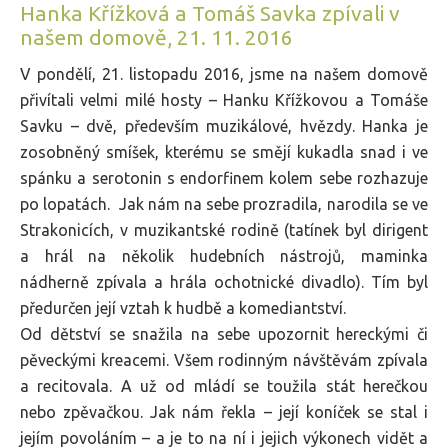
Hanka Křížková a Tomáš Savka zpívali v
našem domově, 21. 11. 2016
V pondělí, 21. listopadu 2016, jsme na našem domově
přivítali velmi milé hosty – Hanku Křížkovou a Tomáše
Savku – dvě, především muzikálové, hvězdy. Hanka je
zosobněný smíšek, kterému se smějí kukadla snad i ve
spánku a serotonin s endorfinem kolem sebe rozhazuje
po lopatách. Jak nám na sebe prozradila, narodila se ve
Strakonicích, v muzikantské rodině (tatínek byl dirigent
a hrál na několik hudebních nástrojů, maminka
nádherně zpívala a hrála ochotnické divadlo). Tím byl
předurčen její vztah k hudbě a komediantství.
Od dětství se snažila na sebe upozornit hereckými či
pěveckými kreacemi. Všem rodinným návštěvám zpívala
a recitovala. A už od mládí se toužila stát herečkou
nebo zpěvačkou. Jak nám řekla – její koníček se stal i
jejím povoláním – a je to na ní i jejich výkonech vidět a