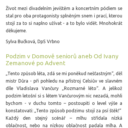
Život mezi divadelním jevištěm a koncertním pódiem se
stal pro oba protagonisty splněným snem i prací, kterou
stojí za to si naplno užívat - a to bylo vidět. Mnohokrát
děkujeme.
Sylva Bučková, DpS Vrbno
Podzim v Domově seniorů aneb Od Ivany
Zemanové po Advent
„Tento způsob léta, zdá se mi poněkud nešťastným“, děl
mistr Důra - při pohledu na přístroj Celsiův ve slavném
díle Vladislava Vančury „Rozmarné léto“. A jelikož
podzim letošní si s létem Vančurovým nic nezadá, mohli
bychom - v duchu tomto – postoupiti o level výše a
konstatovati: „Tento způsob podzimu stojí za psí štěk!“
Každý den stejný scénář – mlhu střídala nízká
oblačnost, nebo na nízkou oblačnost padala mlha. A