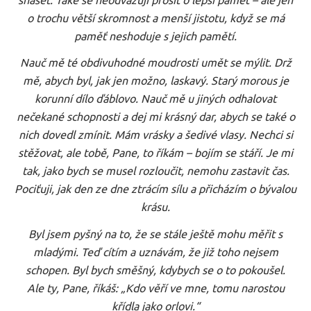
o trochu větší skromnost a menší jistotu, když se má
paměť neshoduje s jejich pamětí.
Nauč mě té obdivuhodné moudrosti umět se mýlit. Drž
mě, abych byl, jak jen možno, laskavý. Starý morous je
korunní dílo ďáblovo. Nauč mě u jiných odhalovat
nečekané schopnosti a dej mi krásný dar, abych se také o
nich dovedl zmínit. Mám vrásky a šedivé vlasy. Nechci si
stěžovat, ale tobě, Pane, to říkám – bojím se stáří. Je mi
tak, jako bych se musel rozloučit, nemohu zastavit čas.
Pociťuji, jak den ze dne ztrácím sílu a přicházím o bývalou
krásu.
Byl jsem pyšný na to, že se stále ještě mohu měřit s
mladými. Teď cítím a uznávám, že již toho nejsem
schopen. Byl bych směšný, kdybych se o to pokoušel.
Ale ty, Pane, říkáš: „Kdo věří ve mne, tomu narostou
křídla jako orlovi.“