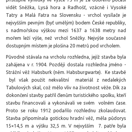
vidět Sněžka, Lysá hora a Radhošť, vzácně i Vysoké
Tatry a Malá Fatra na Slovensku - vrchol vysílače je
nejvyšším pevným (byť umělým) bodem České republiky,
s nadmořskou výškou mezi 1637 a 1638 metry nad
mořem leží výše, než vrchol Sněžky. Nejvýše současně
dostupným místem je plošina 20 metrů pod vrcholem.
Původně stávala na vrcholu rozhledna, jejíž stavba byla
zahájena v r. 1904. Později dostala rozhledna jméno -
Strážní věž Habsburk (něm. Habsburgwarte). Ke stavbě
byl však použit nekvalitní materiál z nedalekých
Tabulových skal, což mělo vliv na životnost věže. Dík za
dokončení stavby patřil členům turistického spolku, kteří
stavbu financovali a vykonávali ve svém volném čase.
Proto se roku 1912 podařilo rozhlednu zkolaudovat.
Stavba připomínala gotickou hradní věž, měla půdorys
15×14,5 m a výšku 32,5 m. V nejvyšším 7. patře byla