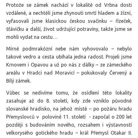
Protože se zámek nachází v lokalitě od Vrbna dosti
vzdálené, a nechtěli jsme zhynouti smrtí hladem a žízní,
vyfasovali jsme klasickou českou svačinku – řízeček,
šťávičku a další, život udržující potraviny, takže jsme se
mohli vydat na cestu…
Mírně podmrakózní nebe nám vyhovovalo – nebylo
takové vedro a cesta ubíhala jedna radost. Projeli jsme
Krnovem i Opavou a už po nás z dálky – ze zámeckého
areálu v Hradci nad Moravicí – pokukovaly Červený a
Bílý zámek.
Vůbec se nedivíme tomu, že osídlení této lokality
zasahuje až do 8. století, kdy zde vzniklo původně
slovanské hradisko, na jehož místě – po požáru hradu
Přemyslovců v polovině 11. století - započal o 200 let
později s budováním nového, rozsahem i výstavností
velkorysého gotického hradu – král Přemysl Otakar II.