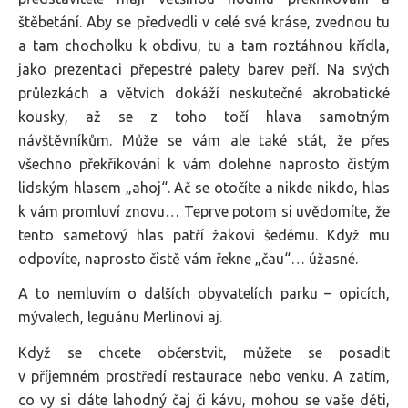
štěbetání. Aby se předvedli v celé své kráse, zvednou tu
a tam chocholku k obdivu, tu a tam roztáhnou křídla,
jako prezentaci přepestré palety barev peří. Na svých
průlezkách a větvích dokáží neskutečné akrobatické
kousky, až se z toho točí hlava samotným
návštěvníkům. Může se vám ale také stát, že přes
všechno překřikování k vám dolehne naprosto čistým
lidským hlasem „ahoj“. Ač se otočíte a nikde nikdo, hlas
k vám promluví znovu… Teprve potom si uvědomíte, že
tento sametový hlas patří žakovi šedému. Když mu
odpovíte, naprosto čistě vám řekne „čau“… úžasné.
A to nemluvím o dalších obyvatelích parku – opicích,
mývalech, leguánu Merlinovi aj.
Když se chcete občerstvit, můžete se posadit
v příjemném prostředí restaurace nebo venku. A zatím,
co vy si dáte lahodný čaj či kávu, mohou se vaše děti,