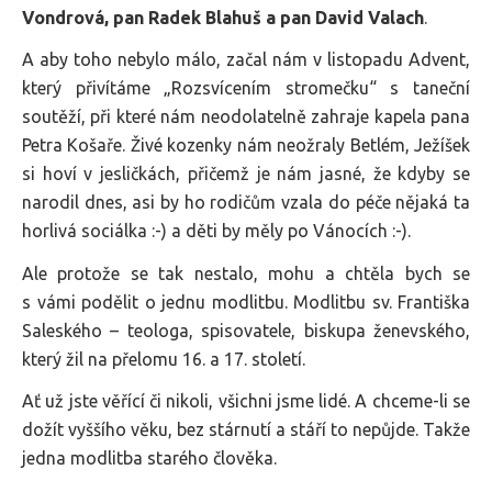
Vondrová, pan Radek Blahuš a pan David Valach
.
A aby toho nebylo málo, začal nám v listopadu Advent,
který přivítáme „Rozsvícením stromečku“ s taneční
soutěží, při které nám neodolatelně zahraje kapela pana
Petra Košaře. Živé kozenky nám neožraly Betlém, Ježíšek
si hoví v jesličkách, přičemž je nám jasné, že kdyby se
narodil dnes, asi by ho rodičům vzala do péče nějaká ta
horlivá sociálka :-) a děti by měly po Vánocích :-).
Ale protože se tak nestalo, mohu a chtěla bych se
s vámi podělit o jednu modlitbu. Modlitbu sv. Františka
Saleského – teologa, spisovatele, biskupa ženevského,
který žil na přelomu 16. a 17. století.
Ať už jste věřící či nikoli, všichni jsme lidé. A chceme-li se
dožít vyššího věku, bez stárnutí a stáří to nepůjde. Takže
jedna modlitba starého člověka.